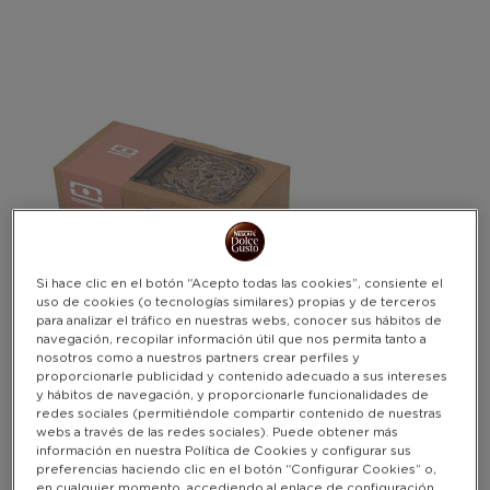
Warning:
Success:
Password
changed
successfully!
Si hace clic en el botón “Acepto todas las cookies”, consiente el
uso de cookies (o tecnologías similares) propias y de terceros
para analizar el tráfico en nuestras webs, conocer sus hábitos de
navegación, recopilar información útil que nos permita tanto a
nosotros como a nuestros partners crear perfiles y
proporcionarle publicidad y contenido adecuado a sus intereses
y hábitos de navegación, y proporcionarle funcionalidades de
redes sociales (permitiéndole compartir contenido de nuestras
webs a través de las redes sociales). Puede obtener más
información en nuestra Política de Cookies y configurar sus
preferencias haciendo clic en el botón “Configurar Cookies” o,
en cualquier momento, accediendo al enlace de configuración