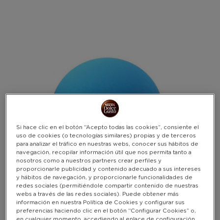
Warning:
Success:
Password
changed
successfully!
Si hace clic en el botón “Acepto todas las cookies”, consiente el
uso de cookies (o tecnologías similares) propias y de terceros
para analizar el tráfico en nuestras webs, conocer sus hábitos de
navegación, recopilar información útil que nos permita tanto a
nosotros como a nuestros partners crear perfiles y
proporcionarle publicidad y contenido adecuado a sus intereses
y hábitos de navegación, y proporcionarle funcionalidades de
redes sociales (permitiéndole compartir contenido de nuestras
webs a través de las redes sociales). Puede obtener más
información en nuestra Política de Cookies y configurar sus
preferencias haciendo clic en el botón “Configurar Cookies” o,
en cualquier momento, accediendo al enlace de configuración