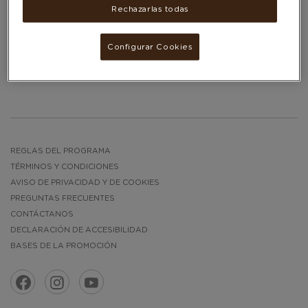
Rechazarlas todas
AMAZON.ES
Variantes disponibles
1.834 - 9.167 PUNTOS
Configurar Cookies
REGLAS DEL PROGRAMA
TÉRMINOS Y CONDICIONES
AVISO DE PRIVACIDAD Y DE COOKIES
PREGUNTAS FRECUENTES
CONTÁCTANOS
DECLARACIÓN DE ACCESIBILIDAD
BASES DE LA PROMOCIÓN