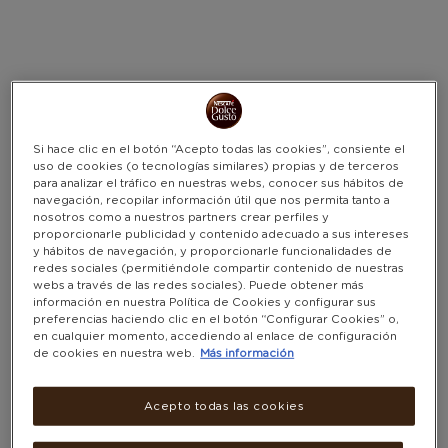
Amazon.es
Warning:
Success:
Password
AMAZON.ES REGALOS
changed
(1 REGALO)
successfully!
Regalos
Si hace clic en el botón “Acepto todas las cookies”, consiente el
uso de cookies (o tecnologías similares) propias y de terceros
FILTRAR POR PUNTOS
para analizar el tráfico en nuestras webs, conocer sus hábitos de
navegación, recopilar información útil que nos permita tanto a
nosotros como a nuestros partners crear perfiles y
proporcionarle publicidad y contenido adecuado a sus intereses
Solo puntos
y hábitos de navegación, y proporcionarle funcionalidades de
redes sociales (permitiéndole compartir contenido de nuestras
webs a través de las redes sociales). Puede obtener más
información en nuestra Política de Cookies y configurar sus
preferencias haciendo clic en el botón “Configurar Cookies” o,
en cualquier momento, accediendo al enlace de configuración
de cookies en nuestra web.
Más información
Acepto todas las cookies
TARJETA REGALO PARA