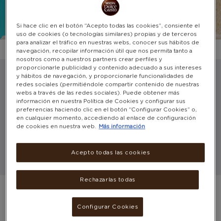
Si hace clic en el botón “Acepto todas las cookies”, consiente el
uso de cookies (o tecnologías similares) propias y de terceros
para analizar el tráfico en nuestras webs, conocer sus hábitos de
navegación, recopilar información útil que nos permita tanto a
nosotros como a nuestros partners crear perfiles y
proporcionarle publicidad y contenido adecuado a sus intereses
¿Qué está buscando hoy?
y hábitos de navegación, y proporcionarle funcionalidades de
redes sociales (permitiéndole compartir contenido de nuestras
webs a través de las redes sociales). Puede obtener más
información en nuestra Política de Cookies y configurar sus
hasta
preferencias haciendo clic en el botón “Configurar Cookies” o,
en cualquier momento, accediendo al enlace de configuración
de cookies en nuestra web.
Más información
puntos
Acepto todas las cookies
MUÉSTRAME
Rechazarlas todas
EXCLUSIVO PARA TI
Configurar Cookies