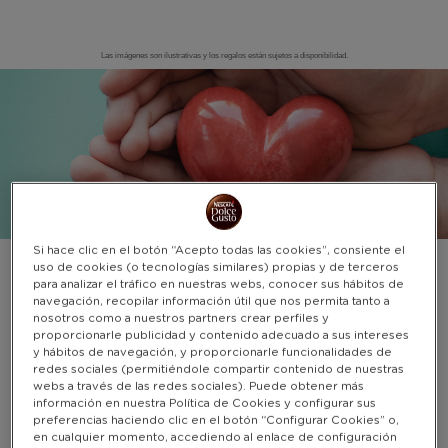
Las imágenes son ilustrativas y los regalos están sujetos a disponibilidad.
DONACIONES
Warning:
Success:
Password
changed
successfully!
Si hace clic en el botón “Acepto todas las cookies”, consiente el
uso de cookies (o tecnologías similares) propias y de terceros
DONACIONES
para analizar el tráfico en nuestras webs, conocer sus hábitos de
navegación, recopilar información útil que nos permita tanto a
Descubre lo fácil que es colaborar con nuestras asociaciones. No
nosotros como a nuestros partners crear perfiles y
proporcionarle publicidad y contenido adecuado a sus intereses
esperes más y usa tus puntos PREMIO para apoyarlas
y hábitos de navegación, y proporcionarle funcionalidades de
redes sociales (permitiéndole compartir contenido de nuestras
webs a través de las redes sociales). Puede obtener más
información en nuestra Política de Cookies y configurar sus
preferencias haciendo clic en el botón “Configurar Cookies” o,
en cualquier momento, accediendo al enlace de configuración