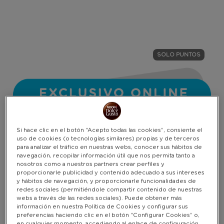
Warning:
Success:
Password
changed
SOLO PUNTOS
successfully!
Si hace clic en el botón “Acepto todas las cookies”, consiente el
uso de cookies (o tecnologías similares) propias y de terceros
para analizar el tráfico en nuestras webs, conocer sus hábitos de
navegación, recopilar información útil que nos permita tanto a
nosotros como a nuestros partners crear perfiles y
proporcionarle publicidad y contenido adecuado a sus intereses
y hábitos de navegación, y proporcionarle funcionalidades de
redes sociales (permitiéndole compartir contenido de nuestras
webs a través de las redes sociales). Puede obtener más
información en nuestra Política de Cookies y configurar sus
preferencias haciendo clic en el botón “Configurar Cookies” o,
en cualquier momento, accediendo al enlace de configuración